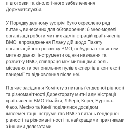
підготовки та кінологічного забезпечення
Держмитслужби.
У Порядку денному зустрічі було окреслено ряд
питань, винесених для обговорення: бізнес-моделі
організації роботи митних адміністрацій країн-членів
ВМО, впровадження Плану дій щодо Пакету
організаційного розвитку ВМО, побудова екосистем
митних даних, інструменти оцінки навчання та
розвитку ВМО, співпраця між митницями: роль
місцевих та регіональних пулів експертів в контексті
пандемії та відновлення після неї.
Під час засідання Комітету з питань ґендерної рівності
та різноманітності Директорату митні адміністрації
країн-членів ВМО Ямайки, Ліберії, Кореї, Буркіна-
Фасо, Мехіко та Кенії поділилися досвідом
імплементації інструментів ВМО з питань ґендерної
рівності та різноманітності та найкращими практиками
з іншими делегатами.